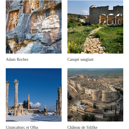
Adam Roches
Canapé sanglant
Uzuncaburç et Olba
Château de Silifke